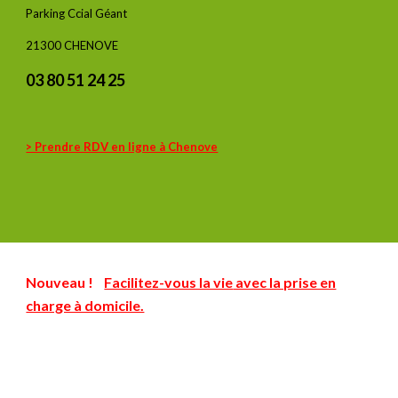
Parking Ccial Géant
21300 CHENOVE
03 80 51 24 25
> Prendre RDV en ligne à Chenove
Nouveau !
Facilitez-vous la vie
avec la prise en
charge à domicile.